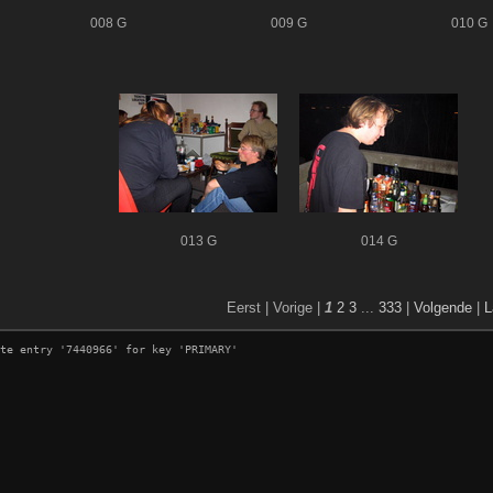
008 G
009 G
010 G
013 G
014 G
Eerst | Vorige |
1
2
3
...
333
|
Volgende
|
L
te entry '7440966' for key 'PRIMARY'
