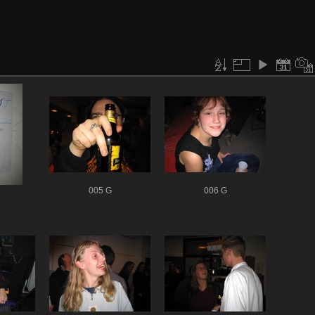
005 G
006 G