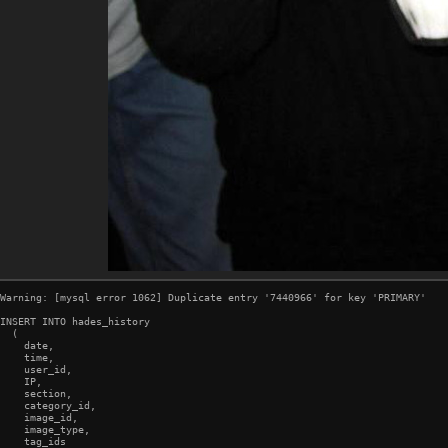
Warning: [mysql error 1062] Duplicate entry '7440966' for key 'PRIMARY'

INSERT INTO hades_history

  (

    date,

    time,

    user_id,

    IP,

    section,

    category_id,

    image_id,

    image_type,

    tag_ids
