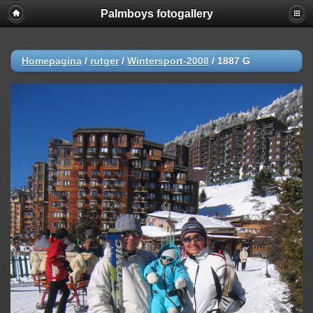
Palmboys fotogallery
Homepagina
/
rutger
/
Wintersport-2008
/
1887 G